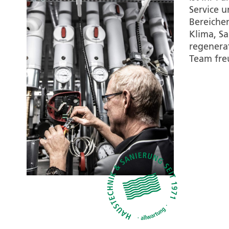
Service u
Bereiche
Klima, Sa
regenera
Team
freu