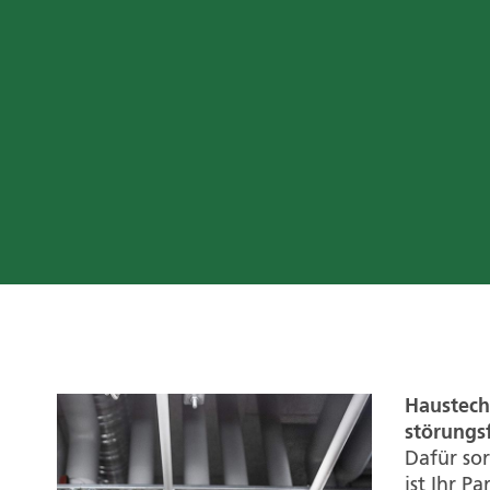
Haustech
störungsf
Dafür sor
ist Ihr P